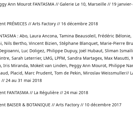
ggy Ann Mourot FANTASMA // Galerie Le 10, Marseille // 19 janvier-
nt PRÉMICES // Arts Factory // 16 décembre 2018
NTASMA : Abo, Laura Ancona, Tamina Beausoleil, Frédéric Bélonie, 
, Nils Bertho, Vincent Bizien, Stéphane Blanquet, Marie-Pierre Bru
Degioanni, Luc Doligez, Philippe Dupuy, Joël Hubaut, Sliman Ismaïli
intre, Sarah Leterrier, LMG, LPFM, Sandra Martagex, Max Masutti,
 Iris Miranda, Mokeït van Linden, Peggy Ann Mourot, Philippe Nar
caud, Placid, Marc Prudent, Tom de Pekin, Miroslav Weissmuller// L
 // 24 au 31 mai 2018
nt FANTASMA // La Régulière // 24 mai 2018
ent BAISER & BOTANIQUE // Arts Factory // 10 décembre 2017