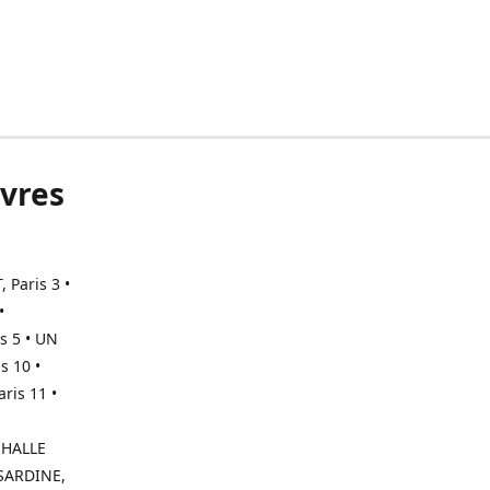
ivres
 Paris 3 •
•
s 5 • UN
s 10 •
ris 11 •
S
 HALLE
USARDINE,