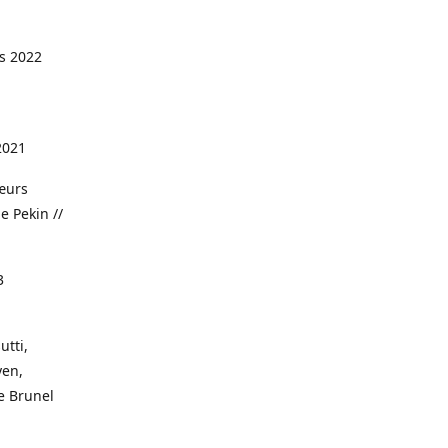
s 2022
2021
œurs
e Pekin //
3
utti,
yen,
re Brunel