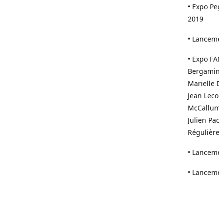
• Expo Pe
2019
• Lanceme
• Expo FA
Bergamini
Marielle 
Jean Leco
McCallum,
Julien Pa
Régulière
• Lanceme
• Lancem