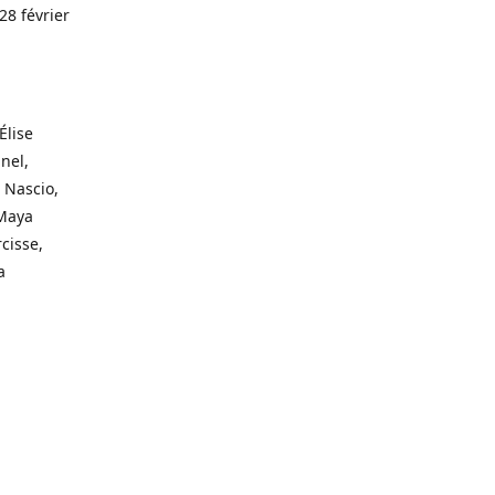
28 février
Élise
nel,
 Nascio,
 Maya
cisse,
a