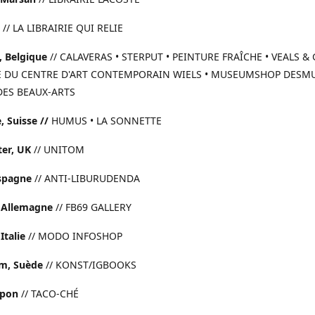
// LA LIBRAIRIE QUI RELIE
, Belgique
// CALAVERAS • STERPUT • PEINTURE FRAÎCHE • VEALS & 
IE DU CENTRE D'ART CONTEMPORAIN WIELS • MUSEUMSHOP DESM
DES BEAUX-ARTS
, Suisse //
HUMUS • LA SONNETTE
er, UK
// UNITOM
Espagne
// ANTI-LIBURUDENDA
 Allemagne
// FB69 GALLERY
Italie
// MODO INFOSHOP
m, Suède
// KONST/IGBOOKS
apon
// TACO-CHÉ