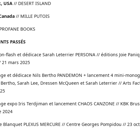
, USA
// DESERT ISLAND
Canada
// MILLE PUTOIS
 PROFANE BOOKS
NTS PASSÉS
ion-flash et dédicace Sarah Leterrier PERSONA // éditions Joie Paniq
/ 21 mars 2025
sage et dédicace Nils Bertho PANDEMON + lancement 4 mini-monog
 Bertho, Sarah Lee, Dressen McQueen et Sarah Leterrier // Arts Fact
025
age expo Iris Terdjiman et lancement CHAOS CANZONE // KBK Bruss
 2024
ce Blanquet PLEXUS MERCURE // Centre Georges Pompidou // 23 oc