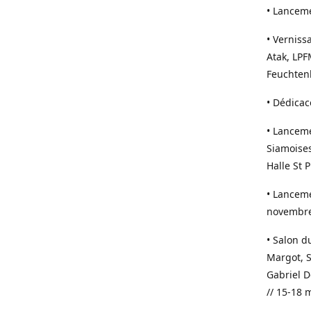
• Lancem
• Vernis
Atak, LPF
Feuchtenb
• Dédicac
• Lancem
Siamoises
Halle St 
• Lanceme
novembre
• Salon d
Margot, S
Gabriel D
// 15-18 