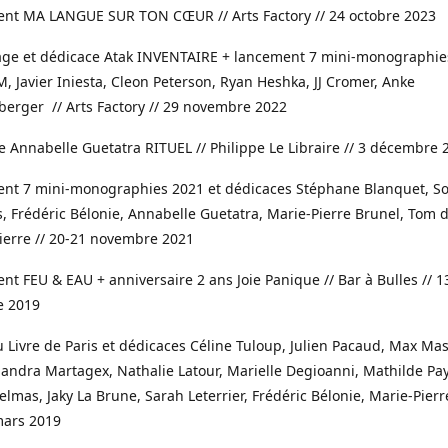
ent MA LANGUE SUR TON CŒUR // Arts Factory // 24 octobre 2023
sage et dédicace Atak INVENTAIRE + lancement 7 mini-monographie
M, Javier Iniesta, Cleon Peterson, Ryan Heshka, JJ Cromer, Anke
erger // Arts Factory // 29 novembre 2022
e Annabelle Guetatra RITUEL // Philippe Le Libraire // 3 décembre 
ent 7 mini-monographies 2021 et dédicaces Stéphane Blanquet, S
, Frédéric Bélonie, Annabelle Guetatra, Marie-Pierre Brunel, Tom d
Pierre // 20-21 novembre 2021
nt FEU & EAU + anniversaire 2 ans Joie Panique // Bar à Bulles // 1
 2019
u Livre de Paris et dédicaces Céline Tuloup, Julien Pacaud, Max Mas
andra Martagex, Nathalie Latour, Marielle Degioanni, Mathilde Pa
elmas, Jaky La Brune, Sarah Leterrier, Frédéric Bélonie, Marie-Pier
mars 2019