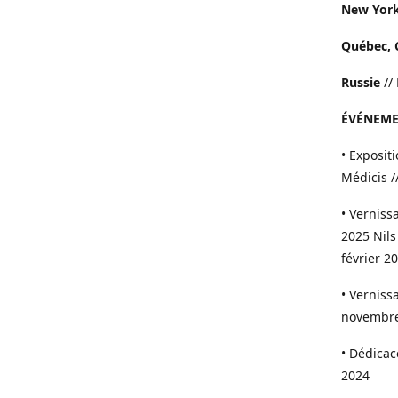
New York
Québec, 
Russie
//
ÉVÉNEME
• Exposit
Médicis /
• Vernis
2025 Nils
février 2
• Verniss
novembre
• Dédica
2024