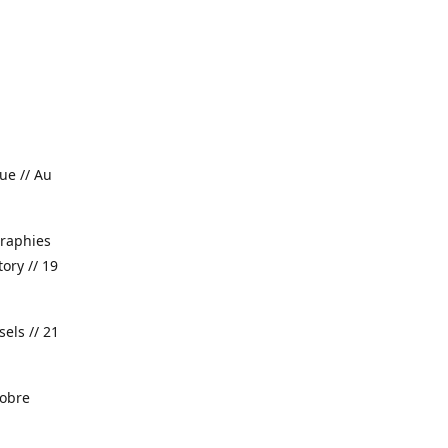
ue // Au
raphies
ory // 19
els // 21
tobre