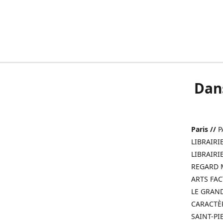
Dans
Paris //
PA
LIBRAIRI
LIBRAIRI
REGARD MO
ARTS FACT
LE GRAND 
CARACTÈRE
SAINT-PIE